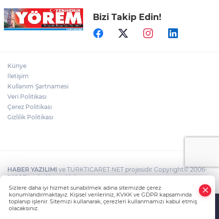
Bizi Takip Edin!
Açıkhava’da ‘cimri’ye alkış yağmuru
Bursaspor'un Forma Yan Sponsoru İyi
Künye
Finans Oldu
İletişim
Kullanım Şartnamesi
Veri Politikası
Bursaspor, Muhammet Zeki Dursun'un
Boluspor'a Kiraladı
Çerez Politikası
Gizlilik Politikası
HABER YAZILIMI
ve TURKTICARET.NET projesidir Copyright© 2006-
2026 Tüm hakları saklıdır.
Sizlere daha iyi hizmet sunabilmek adına sitemizde çerez
konumlandırmaktayız. Kişisel verileriniz, KVKK ve GDPR kapsamında
toplanıp işlenir. Sitemizi kullanarak, çerezleri kullanmamızı kabul etmiş
olacaksınız.
Anasayfa
Haber Ara
Yazarlar