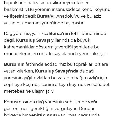
toprakların hafızasında silinmeyecek izler
bırakmıştır. Bu yörenin insanı, sadece kendi köyünü
ve ilçesini değil;
Bursa’yı
, Anadolu’yu ve bu aziz
vatanın tamamını yüreğinde taşımıştır.
Dağ yöremiz, yalnızca
Bursa’nın
fethi döneminde
değil,
Kurtuluş Savaşı
yıllarında da büyük
kahramanlıklar göstermiş; verdiği şehitlerle bu
mücadelenin en onurlu sayfalarında yerini almıştır.
Bursa’nın
fethinde ecdadımız bu toprakları bizlere
vatan kılarken,
Kurtuluş Savaşı’nda
da dağ
yöresinin yiğit evlatları bu vatanın bağımsızlığı için
cepheye koşmuş, canını ortaya koymuş ve şehadet
mertebesine ulaşmıştır."
Konuşmasında dağ yöresinin şehitlerine
vefa
gösterilmesi gerektiğini vurgulayan Dündar,
bölgede bir
Şehitlik Anıtı
yapılması çağrısında