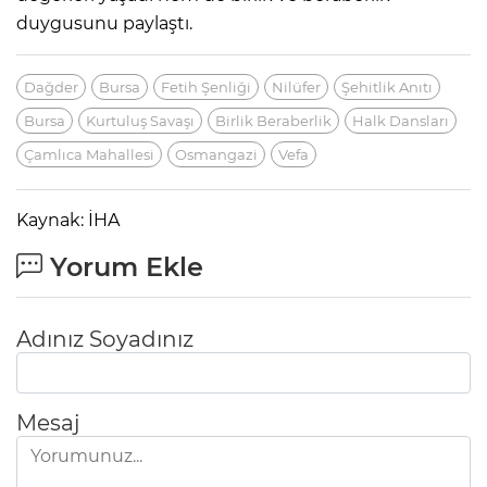
duygusunu paylaştı.
Dağder
Bursa
Fetih Şenliği
Nilüfer
Şehitlik Anıtı
Bursa
Kurtuluş Savaşı
Birlik Beraberlik
Halk Dansları
Çamlıca Mahallesi
Osmangazi
Vefa
Kaynak: İHA
Yorum Ekle
Adınız Soyadınız
Mesaj