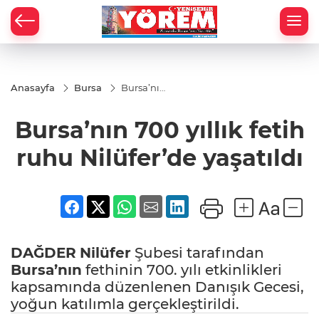
Anasayfa
Bursa
Bursa’nın
700 yıllık
fetih ruhu
Bursa’nın 700 yıllık fetih
Nilüfer’de
yaşatıldı
ruhu Nilüfer’de yaşatıldı
DAĞDER
Nilüfer
Şubesi tarafından
Bursa’nın
fethinin 700. yılı etkinlikleri
kapsamında düzenlenen Danışık Gecesi,
yoğun katılımla gerçekleştirildi.