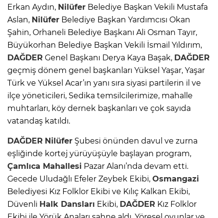
Erkan Aydın,
Nilüfer
Belediye Başkan Vekili Mustafa
Aslan,
Nilüfer
Belediye Başkan Yardımcısı Okan
Şahin, Orhaneli Belediye Başkanı Ali Osman Tayır,
Büyükorhan Belediye Başkan Vekili İsmail Yıldırım,
DAĞDER
Genel Başkanı Derya Kaya Başak,
DAĞDER
geçmiş dönem genel başkanları Yüksel Yaşar, Yaşar
Türk ve Yüksel Acar’ın yanı sıra siyasi partilerin il ve
ilçe yöneticileri, Sedika temsilcilerimize, mahalle
muhtarları, köy dernek başkanları ve çok sayıda
vatandaş katıldı.
DAĞDER
Nilüfer
Şubesi önünden davul ve zurna
eşliğinde kortej yürüyüşüyle başlayan program,
Çamlıca Mahallesi
Pazar Alanı’nda devam etti.
Gecede Uludağlı Efeler Zeybek Ekibi,
Osmangazi
Belediyesi Kız Folklor Ekibi ve Kılıç Kalkan Ekibi,
Düvenli
Halk Dansları
Ekibi,
DAĞDER
Kız Folklor
Ekibi ile Yörük Anaları sahne aldı. Yöresel oyunlar ve