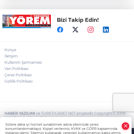
Yenilendi
Bizi Takip Edin!
Açıkhava’da ‘cimri’ye alkış yağmuru
Bursaspor'un Forma Yan Sponsoru İyi
Künye
Finans Oldu
İletişim
Kullanım Şartnamesi
Veri Politikası
Bursaspor, Muhammet Zeki Dursun'un
Boluspor'a Kiraladı
Çerez Politikası
Gizlilik Politikası
HABER YAZILIMI
ve TURKTICARET.NET projesidir Copyright© 2006-
2026 Tüm hakları saklıdır.
Sizlere daha iyi hizmet sunabilmek adına sitemizde çerez
konumlandırmaktayız. Kişisel verileriniz, KVKK ve GDPR kapsamında
toplanıp işlenir. Sitemizi kullanarak, çerezleri kullanmamızı kabul etmiş