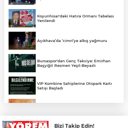
Koyunhisar'daki Hatıra Ormanı Tabelası
Yenilendi
Açıkhava’da ‘cimri’ye alkış yağmuru
Bursaspor'dan Genç Takviye: Emirhan
Başyiğit Resmen Yeşil-Beyazlı
VIP Kombine Sahiplerine Otopark Kartı
Satışı Başladı
Yenişehir'in Spor Altyapısı İçin Ankara
Çıkarması
Bizi Takip Edin!