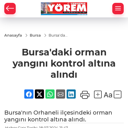
Anasayfa
Bursa
Bursa'daki
orman
yangını
Bursa'daki orman
kontrol
altına
alındı
yangını kontrol altına
alındı
Bursa'nın Orhaneli ilçesindeki orman
yangını kontrol altına alındı.
Haber Giriş Tarihi: 18.07.2024 21:47