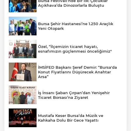
Bursa Festivali’nde Bir İlk: Çocuklar
Açıkhava’da Dinozorlarla Buluştu
Bursa Şehir Hastanesi’ne 1.250 Araçlık
Yeni Otopark
Özel, “İlçemizin ticaret hayatı,
esnafımızın güçlenmesi önceliğimiz"
İMSİFED Başkanı Şeref Demir: “Bursa'da
Konut Fiyatlarını Düşürecek Anahtar
Arsa”
İş İnsanı Şaban Çırpan’dan Yenişehir
Ticaret Borsası’na Ziyaret
Mustafa Keser Bursa’da Müzik ve
Kahkaha Dolu Bir Gece Yaşattı