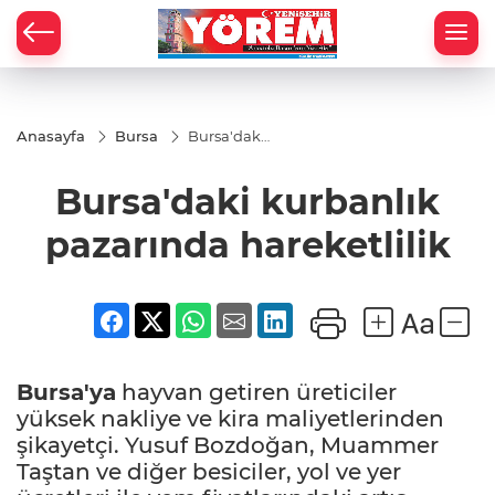
Anasayfa
Bursa
Bursa'daki
kurbanlık
pazarında
Bursa'daki kurbanlık
hareketlilik
pazarında hareketlilik
Bursa'ya
hayvan getiren üreticiler
yüksek nakliye ve kira maliyetlerinden
şikayetçi. Yusuf Bozdoğan, Muammer
Taştan ve diğer besiciler, yol ve yer