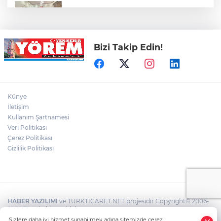
Öz Yenişehir Taşıyıcılar Kooperatifi’nden
Mehmet İleri’ye Ziyaret
Bizi Takip Edin!
YTSO’dan Yenişehir Şoförler ve
Otomobilciler Odası’na Ziyaret
Yenişehir’de Yaz Kur’an Kursları Futbol
Künye
Turnuvasında Şampiyon Yolören
İletişim
Kullanım Şartnamesi
Veri Politikası
Bursaspor’da Altyapı Seçmeleri Başlıyor
Çerez Politikası
Gizlilik Politikası
HABER YAZILIMI
ve TURKTICARET.NET projesidir Copyright© 2006-
2026 Tüm hakları saklıdır.
Sizlere daha iyi hizmet sunabilmek adına sitemizde çerez