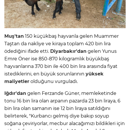
Muş'tan
150 küçükbaş hayvanla gelen Muammer
Taştan da nakliye ve kiraya toplam 420 bin lira
ödediğini ifade etti.
Diyarbakır'dan
gelen Yunus
Emre Öner ise 850-870 kilogramlık büyükbaş
hayvanlarına 370 bin ile 400 bin lira arasında fiyat
istediklerini, en büyük sorunlarının
yüksek
maliyetler
olduğunu vurguladı.
Iğdır'dan
gelen Ferzande Güner, memleketinde
tonu 16 bin lira olan arpanın pazarda 23 bin liraya, 6
bin lira olan samanın ise 12 bin liraya satıldığını
belirterek, "Kurbancı gelmiş diye bakıp soyup
soğana çeviriyorlar, mecbur alacağımızı bildikleri için