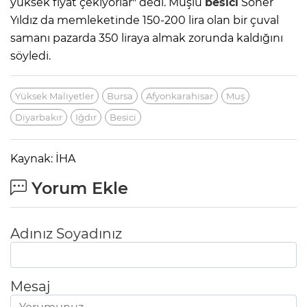
yüksek fiyat çekiyorlar" dedi. Muşlu
besici
Soner
Yıldız da memleketinde 150-200 lira olan bir çuval
samanı pazarda 350 liraya almak zorunda kaldığını
söyledi.
Yüksek Maliyetler
Bursa
Afyonkarahisar
Muş
Diyarbakır
Iğdır
Besici
Kaynak: İHA
Yorum Ekle
Adınız Soyadınız
Mesaj