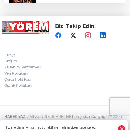
Mustafa Keser Bursa’da Müzik ve
Kahkaha Dolu Bir Gece Yaşattı
Bizi Takip Edin!
Öz Yenişehir Taşıyıcılar Kooperatifi’nden
Mehmet İleri’ye Ziyaret
YTSO’dan Yenişehir Şoförler ve
Künye
Otomobilciler Odası’na Ziyaret
İletişim
Kullanım Şartnamesi
Veri Politikası
Yenişehir’de Yaz Kur’an Kursları Futbol
Turnuvasında Şampiyon Yolören
Çerez Politikası
Gizlilik Politikası
HABER YAZILIMI
ve TURKTICARET.NET projesidir Copyright© 2006-
2026 Tüm hakları saklıdır.
Sizlere daha iyi hizmet sunabilmek adına sitemizde çerez