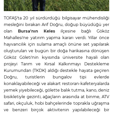
TOFAŞ'ta 20 yıl sürdürdüğü bilgisayar mühendisliği
mesleğini bırakan Arif Doğru, doğup büyüdüğü yer
olan
Bursa'nın
Keles
ilçesine bağlı Gököz
Mahallesi'ne yatırım yapma kararı verdi. Yıllar önce
hayvancılık için sulama amaçlı önüne set yapılarak
oluşturulan ve bugün bir doğa harikasına dönüşen
Gököz Göleti'nin kıyısında üniversite hayali olan
projeyi Tarım ve Kırsal Kalkınmayı Destekleme
Kurumundan (TKDK) aldığı destekle hayata geçiren
Doğru, turistlerin bungalov tipi evlerde
konaklayabileceği ve alakart restoran-kafeteryalarda
yemek yiyebileceği, gölette balık tutma, kano, deniz
bisikletiyle gezinti, ağaçların arasında at binme, ATV
safari, okçuluk, hobi bahçelerinde toprakla uğraşma
ve benzeri birçok aktivitenin yapılabileceği bir