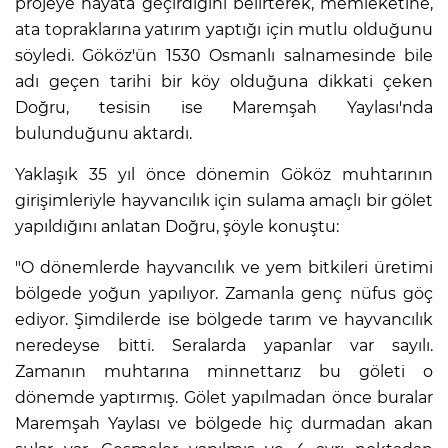
projeye hayata geçirdiğini belirterek, memleketine,
ata topraklarına yatırım yaptığı için mutlu olduğunu
söyledi. Gököz'ün 1530 Osmanlı salnamesinde bile
adı geçen tarihi bir köy olduğuna dikkati çeken
Doğru, tesisin ise Maremşah Yaylası'nda
bulunduğunu aktardı.
Yaklaşık 35 yıl önce dönemin Gököz muhtarının
girişimleriyle hayvancılık için sulama amaçlı bir gölet
yapıldığını anlatan Doğru, şöyle konuştu:
"O dönemlerde hayvancılık ve yem bitkileri üretimi
bölgede yoğun yapılıyor. Zamanla genç nüfus göç
ediyor. Şimdilerde ise bölgede tarım ve hayvancılık
neredeyse bitti. Seralarda yapanlar var sayılı.
Zamanın muhtarına minnettarız bu göleti o
dönemde yaptırmış. Gölet yapılmadan önce buralar
Maremşah Yaylası ve bölgede hiç durmadan akan