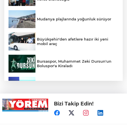
Mudanya plajlarında yoğunluk sürüyor
Büyükşehir'den afetlere hazır iki yeni
mobil araç
Bursaspor, Muhammet Zeki Dursun'un
Boluspor'a Kiraladı
Bursa Ekonomisinde Tarihi Dönüşüm
Hamlesi Resmen Başladı
Bizi Takip Edin!
Bursa'nın Temmuz ayı ihracatı 3 milyar
914 milyon dolara ulaştı