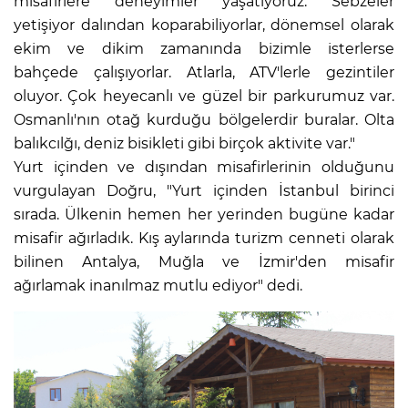
misafirlere deneyimler yaşatıyoruz. Sebzeler
yetişiyor dalından koparabiliyorlar, dönemsel olarak
ekim ve dikim zamanında bizimle isterlerse
bahçede çalışıyorlar. Atlarla, ATV'lerle gezintiler
oluyor. Çok heyecanlı ve güzel bir parkurumuz var.
Osmanlı'nın otağ kurduğu bölgelerdir buralar. Olta
balıkcılğı, deniz bisikleti gibi birçok aktivite var."
Yurt içinden ve dışından misafirlerinin olduğunu
vurgulayan Doğru, "Yurt içinden İstanbul birinci
sırada. Ülkenin hemen her yerinden bugüne kadar
misafir ağırladık. Kış aylarında turizm cenneti olarak
bilinen Antalya, Muğla ve İzmir'den misafir
ağırlamak inanılmaz mutlu ediyor" dedi.