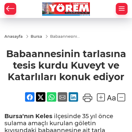
Anasayfa
Bursa
Babaannesinin
tarlasına tesis
kurdu Kuveyt
Babaannesinin tarlasına
ve Katarlıları
konuk ediyor
tesis kurdu Kuveyt ve
Katarlıları konuk ediyor
Bursa'nın
Keles
ilçesinde 35 yıl önce
sulama amaçlı kurulan göletin
kıyısındaki babaannesine ait tarla