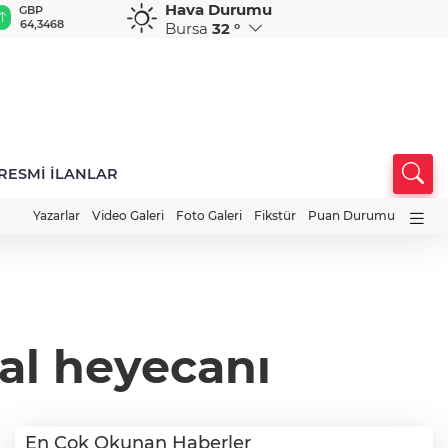
Hava Durumu
GBP
CHF
CAD
RUB
A
64,3468
59,0083
34,1883
0,5822
1
Bursa
32 °
RESMİ İLANLAR
Yazarlar
Video Galeri
Foto Galeri
Fikstür
Puan Durumu
al heyecanı
En Çok Okunan Haberler