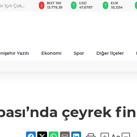
GAU/TRY
BIST 100
USD
EUR
or İçin Çok
6.660,55
13.779,39
47,6787
55,1254
nişehir Yazıtı
Ekonomi
Spor
Diğer İlçeler
pası’nda çeyrek fin