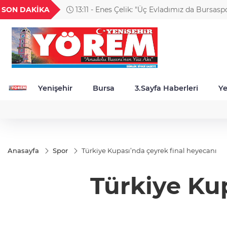
GEL
TND
BGN
VND
SON DAKİKA
13:11 - Enes Çelik: "Üç Evladımız da Bursasp
49
18,2677
16,3788
27,9743
0,0018
Kıymetli"
Yenişehir
Bursa
3.Sayfa Haberleri
Ye
Anasayfa
Spor
Türkiye Kupası’nda çeyrek final heyecanı
Türkiye Ku