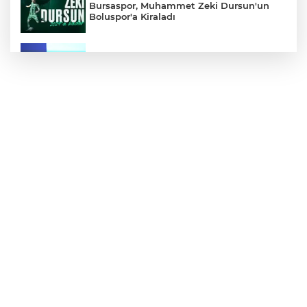
Bursaspor, Muhammet Zeki Dursun'un
Boluspor'a Kiraladı
Bursa Ekonomisinde Tarihi Dönüşüm
Hamlesi Resmen Başladı
Bursa'nın Temmuz ayı ihracatı 3 milyar
914 milyon dolara ulaştı
Elini spiral makinesine kaptırdı
Bursaspor'un Forma Yan Sponsoru İyi
Finans Oldu