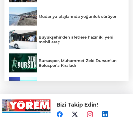
Mudanya plajlarında yoğunluk sürüyor
Büyükşehir'den afetlere hazır iki yeni
mobil araç
Bursaspor, Muhammet Zeki Dursun'un
Boluspor'a Kiraladı
Bursa Ekonomisinde Tarihi Dönüşüm
Hamlesi Resmen Başladı
Bizi Takip Edin!
Bursa'nın Temmuz ayı ihracatı 3 milyar
914 milyon dolara ulaştı
Elini spiral makinesine kaptırdı