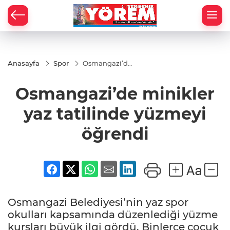
Anasayfa
Spor
Osmangazi’de
minikler yaz
tatilinde
Osmangazi’de minikler
yüzmeyi
öğrendi
yaz tatilinde yüzmeyi
öğrendi
Osmangazi Belediyesi’nin yaz spor
okulları kapsamında düzenlediği yüzme
kursları büyük ilgi gördü. Binlerce çocuk