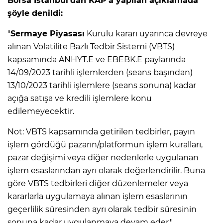
Borsa İstanbul'dan KAP'a yapılan açıklamada
şöyle denildi:
"
Sermaye Piyasası
Kurulu kararı uyarınca devreye
alınan Volatilite Bazlı Tedbir Sistemi (VBTS)
kapsamında ANHYT.E ve EBEBK.E paylarında
14/09/2023 tarihli işlemlerden (seans başından)
13/10/2023 tarihli işlemlere (seans sonuna) kadar
açığa satışa ve kredili işlemlere konu
edilemeyecektir.
Not: VBTS kapsamında getirilen tedbirler, payın
işlem gördüğü pazarın/platformun işlem kuralları,
pazar değişimi veya diğer nedenlerle uygulanan
işlem esaslarından ayrı olarak değerlendirilir. Buna
göre VBTS tedbirleri diğer düzenlemeler veya
kararlarla uygulamaya alınan işlem esaslarının
geçerlilik süresinden ayrı olarak tedbir süresinin
sonuna kadar uygulanmaya devam eder."