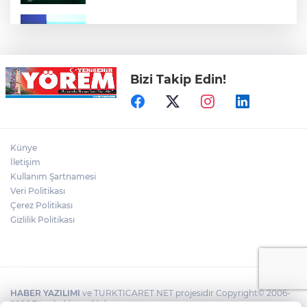
Bursa Ekonomisinde Tarihi Dönüşüm
Hamlesi Resmen Başladı
Bizi Takip Edin!
Bursa'nın Temmuz ayı ihracatı 3 milyar
914 milyon dolara ulaştı
Elini spiral makinesine kaptırdı
Künye
İletişim
Kullanım Şartnamesi
Veri Politikası
Bursaspor'un Forma Yan Sponsoru İyi
Finans Oldu
Çerez Politikası
Gizlilik Politikası
HABER YAZILIMI
ve TURKTICARET.NET projesidir Copyright© 2006-
2026 Tüm hakları saklıdır.