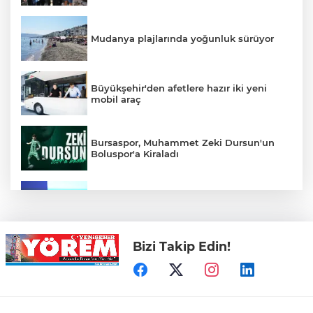
Mudanya plajlarında yoğunluk sürüyor
Büyükşehir'den afetlere hazır iki yeni
mobil araç
Bursaspor, Muhammet Zeki Dursun'un
Boluspor'a Kiraladı
Bursa Ekonomisinde Tarihi Dönüşüm
Hamlesi Resmen Başladı
Bizi Takip Edin!
Bursa'nın Temmuz ayı ihracatı 3 milyar
914 milyon dolara ulaştı
Elini spiral makinesine kaptırdı