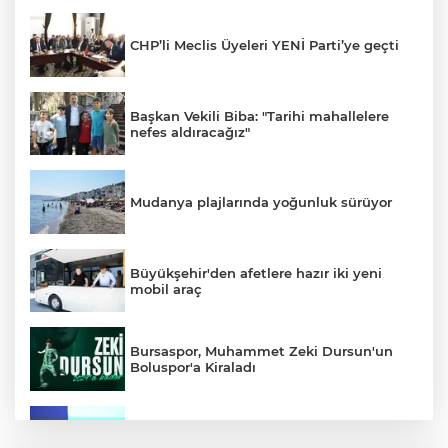
CHP’li Meclis Üyeleri YENİ Parti’ye geçti
Başkan Vekili Biba: "Tarihi mahallelere
nefes aldıracağız"
Mudanya plajlarında yoğunluk sürüyor
Büyükşehir'den afetlere hazır iki yeni
mobil araç
Bursaspor, Muhammet Zeki Dursun'un
Boluspor'a Kiraladı
Bursa Ekonomisinde Tarihi Dönüşüm
Hamlesi Resmen Başladı