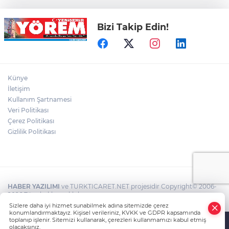
Bizi Takip Edin!
Bursa'nın Temmuz ayı ihracatı 3 milyar
914 milyon dolara ulaştı
Elini spiral makinesine kaptırdı
Künye
İletişim
Kullanım Şartnamesi
Veri Politikası
Bursaspor'un Forma Yan Sponsoru İyi
Finans Oldu
Çerez Politikası
Gizlilik Politikası
HABER YAZILIMI
ve TURKTICARET.NET projesidir Copyright© 2006-
2026 Tüm hakları saklıdır.
Sizlere daha iyi hizmet sunabilmek adına sitemizde çerez
konumlandırmaktayız. Kişisel verileriniz, KVKK ve GDPR kapsamında
toplanıp işlenir. Sitemizi kullanarak, çerezleri kullanmamızı kabul etmiş
olacaksınız.