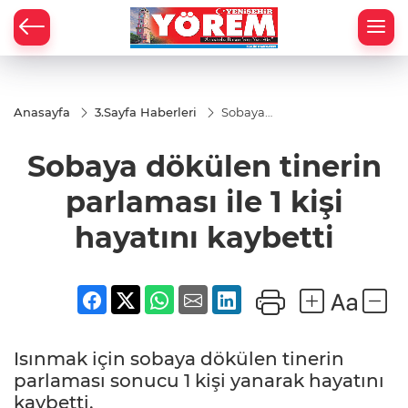
Anasayfa
3.Sayfa Haberleri
Sobaya
dökülen
tinerin
Sobaya dökülen tinerin
parlaması
ile 1 kişi
hayatını
parlaması ile 1 kişi
kaybetti
hayatını kaybetti
Isınmak için sobaya dökülen tinerin
parlaması sonucu 1 kişi yanarak hayatını
kaybetti.