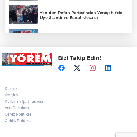
Yeniden Refah Partisi'nden Yenişehir'de
Üye Standı ve Esnaf Mesaisi
Koyunhisar'daki Hatıra Ormanı Tabelası
Yenilendi
Bizi Takip Edin!
Açıkhava’da ‘cimri’ye alkış yağmuru
Bursaspor'un Forma Yan Sponsoru İyi
Künye
Finans Oldu
İletişim
Kullanım Şartnamesi
Veri Politikası
Bursaspor, Muhammet Zeki Dursun'un
Boluspor'a Kiraladı
Çerez Politikası
Gizlilik Politikası