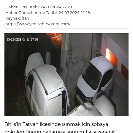
Haber Giriş Tarihi: 24.03.2024 22:29
Haber Güncellenme Tarihi: 24.03.2024 22:29
Kaynak: İHA
https://www.yenisehiryorem.com/
Bitlis’in Tatvan ilçesinde ısınmak için sobaya
dökülen tinerin parlaması sonucu 1 kişi yanarak