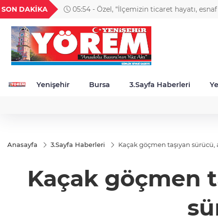
GEL
TND
BGN
VND
SON DAKİKA
05:54 - Özel, “İlçemizin ticaret hayatı, esna
49
18,2677
16,3788
27,9743
0,0018
güçlenmesi önceliğimiz"
Yenişehir
Bursa
3.Sayfa Haberleri
Ye
Anasayfa
3.Sayfa Haberleri
Kaçak göçmen taşıyan sürücü, a
Kaçak göçmen ta
sü