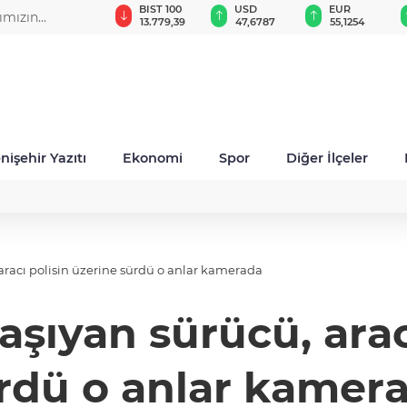
GAU/TRY
BIST 100
USD
EUR
fımızın
6.660,55
13.779,39
47,6787
55,1254
nişehir Yazıtı
Ekonomi
Spor
Diğer İlçeler
racı polisin üzerine sürdü o anlar kamerada
şıyan sürücü, aracı
rdü o anlar kamer