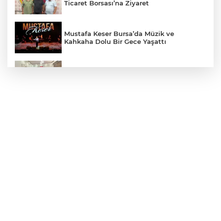
Ticaret Borsası’na Ziyaret
Mustafa Keser Bursa’da Müzik ve
Kahkaha Dolu Bir Gece Yaşattı
Öz Yenişehir Taşıyıcılar Kooperatifi’nden
Mehmet İleri’ye Ziyaret
YTSO’dan Yenişehir Şoförler ve
Otomobilciler Odası’na Ziyaret
Yenişehir’de Yaz Kur’an Kursları Futbol
Turnuvasında Şampiyon Yolören
Bursaspor’da Altyapı Seçmeleri Başlıyor