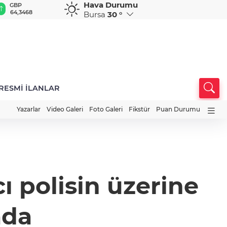
Hava Durumu
GBP
CHF
CAD
RUB
A
64,3468
59,0083
34,1883
0,5822
1
Bursa
30 °
RESMİ İLANLAR
Yazarlar
Video Galeri
Foto Galeri
Fikstür
Puan Durumu
 polisin üzerine
ada