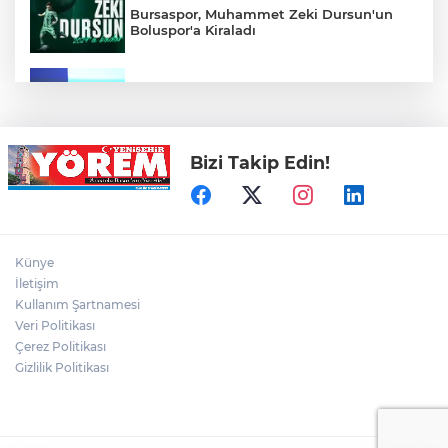
Bursaspor, Muhammet Zeki Dursun'un
Boluspor'a Kiraladı
Bursa Ekonomisinde Tarihi Dönüşüm
Hamlesi Resmen Başladı
Bizi Takip Edin!
Bursa'nın Temmuz ayı ihracatı 3 milyar
914 milyon dolara ulaştı
Elini spiral makinesine kaptırdı
Künye
İletişim
Kullanım Şartnamesi
Veri Politikası
Bursaspor'un Forma Yan Sponsoru İyi
Finans Oldu
Çerez Politikası
Gizlilik Politikası