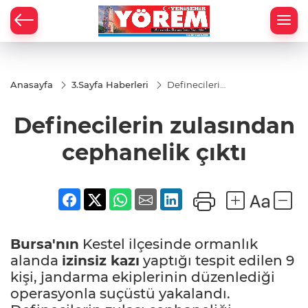
Anasayfa
3.Sayfa Haberleri
Definecilerin
zulasından
cephanelik
Definecilerin zulasından
çıktı
cephanelik çıktı
Bursa'nın
Kestel ilçesinde ormanlık
alanda
izinsiz kazı
yaptığı tespit edilen 9
kişi, jandarma ekiplerinin düzenlediği
operasyonla suçüstü yakalandı.