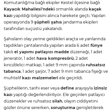
Komutanlığı'na bağlı ekipler Kestel ilçesine bağlı
Kayacık Mahallesi'ndeki
ormanlık alanda
kaçak
kazı
yapıldığı bilgisini alınca harekete geçti. Yapılan
operasyonda 9
şüpheli şahıs
jandarma ekipleri
tarafından suçüstü yakalandı.
Şahısların olay yerine geldikleri araçta ve yanlarında
taşıdıkları çantalarında yapılan arada 6 adet
fünye
takılı
el yapımı
patlayıcı
madde
düzeneği, 1 adet
jeneratör, 1 adet
hava kompresörü
, 2 adet
kırıcı/delici matkap, 1 adet 9 mm çapında
ruhsatsız
tabanca
, 1 adet şarjör, 7 adet 9 mm tabanca fişeği ve
muhtelif
kazı malzemeleri
ele geçirildi.
Şüphelilerin, tarihi eser veya
define
arayışıyla
izinsiz
kazı
yaptığı değerlendiriliyor. Ele geçirilen patlayıcı
düzenekler ve ruhsatsız
silah
, olayın ciddiyetini
gözler önüne sererken,
soruşturma
genişletilerek