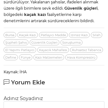
sürdürülüyor. Yakalanan şahıslar, ifadeleri alınmak
üzere ilgili birimlere sevk edildi.
Güvenlik güçleri
,
bölgedeki
kaçak kazı
faaliyetlerine karşı
denetimlerini artırarak sürdüreceklerini bildirdi.
Bursa
Kaçak Kazı
Patlayıcı Madde
Izinsiz Kazı
Silah
Şüpheli Şahıs
Güvenlik Güçleri
Soruşturma
El Yapımı Patlayıcı
Kayacık Mahallesi
Ruhsatsız Tabanca
Define
Fünye
Kazı Malzemeleri
Hava Kompresörü
Kaynak: İHA
Yorum Ekle
Adınız Soyadınız