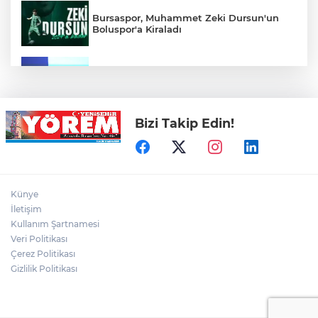
Bursaspor, Muhammet Zeki Dursun'un
Boluspor'a Kiraladı
Bursa Ekonomisinde Tarihi Dönüşüm
Hamlesi Resmen Başladı
Bizi Takip Edin!
Bursa'nın Temmuz ayı ihracatı 3 milyar
914 milyon dolara ulaştı
Elini spiral makinesine kaptırdı
Künye
İletişim
Kullanım Şartnamesi
Veri Politikası
Bursaspor'un Forma Yan Sponsoru İyi
Finans Oldu
Çerez Politikası
Gizlilik Politikası