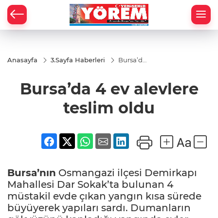
Anasayfa
3.Sayfa Haberleri
Bursa’da
4 ev
alevlere
Bursa’da 4 ev alevlere
teslim
oldu
teslim oldu
Bursa’nın
Osmangazi ilçesi Demirkapı
Mahallesi Dar Sokak’ta bulunan 4
müstakil evde çıkan yangın kısa sürede
büyüyerek yapıları sardı. Dumanların