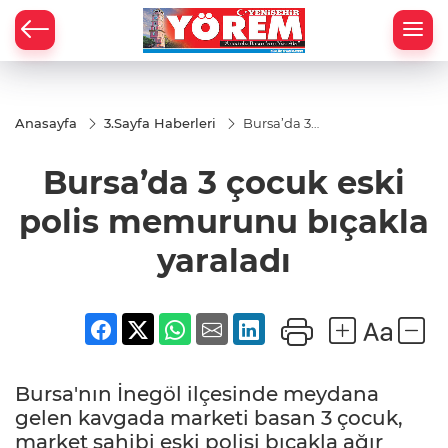
Anasayfa
3.Sayfa Haberleri
Bursa’da 3
çocuk eski
polis
Bursa’da 3 çocuk eski
memurunu
bıçakla
yaraladı
polis memurunu bıçakla
yaraladı
Bursa'nın İnegöl ilçesinde meydana
gelen kavgada marketi basan 3 çocuk,
market sahibi eski polisi bıçakla ağır