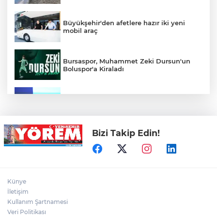
Büyükşehir'den afetlere hazır iki yeni
mobil araç
Bursaspor, Muhammet Zeki Dursun'un
Boluspor'a Kiraladı
Bursa Ekonomisinde Tarihi Dönüşüm
Hamlesi Resmen Başladı
Bizi Takip Edin!
Bursa'nın Temmuz ayı ihracatı 3 milyar
914 milyon dolara ulaştı
Elini spiral makinesine kaptırdı
Künye
İletişim
Kullanım Şartnamesi
Veri Politikası
Bursaspor'un Forma Yan Sponsoru İyi