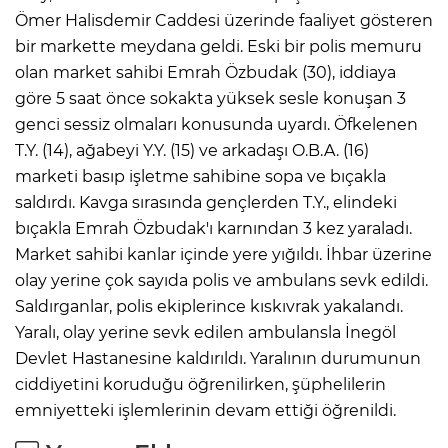
Ömer Halisdemir Caddesi üzerinde faaliyet gösteren
bir markette meydana geldi. Eski bir polis memuru
olan market sahibi Emrah Özbudak (30), iddiaya
göre 5 saat önce sokakta yüksek sesle konuşan 3
genci sessiz olmaları konusunda uyardı. Öfkelenen
T.Y. (14), ağabeyi Y.Y. (15) ve arkadaşı O.B.A. (16)
marketi basıp işletme sahibine sopa ve bıçakla
saldırdı. Kavga sırasında gençlerden T.Y., elindeki
bıçakla Emrah Özbudak'ı karnından 3 kez yaraladı.
Market sahibi kanlar içinde yere yığıldı. İhbar üzerine
olay yerine çok sayıda polis ve ambulans sevk edildi.
Saldırganlar, polis ekiplerince kıskıvrak yakalandı.
Yaralı, olay yerine sevk edilen ambulansla İnegöl
Devlet Hastanesine kaldırıldı. Yaralının durumunun
ciddiyetini koruduğu öğrenilirken, şüphelilerin
emniyetteki işlemlerinin devam ettiği öğrenildi.