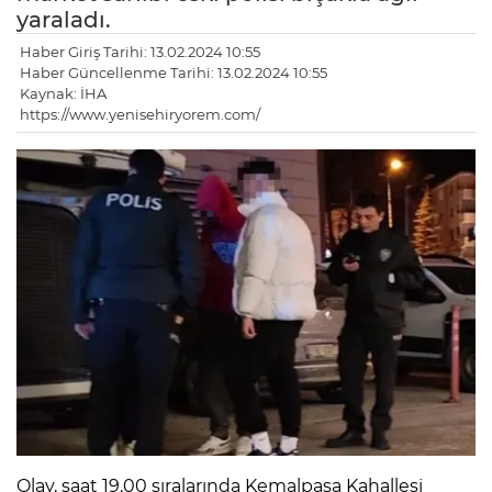
yaraladı.
Haber Giriş Tarihi: 13.02.2024 10:55
Haber Güncellenme Tarihi: 13.02.2024 10:55
Kaynak: İHA
https://www.yenisehiryorem.com/
Olay, saat 19.00 sıralarında Kemalpaşa Kahallesi