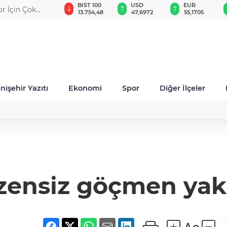
GAU/TRY
BIST 100
USD
EUR
or İçin Çok
6.652,50
13.754,48
47,6972
55,1705
nişehir Yazıtı
Ekonomi
Spor
Diğer İlçeler
zensiz göçmen yak