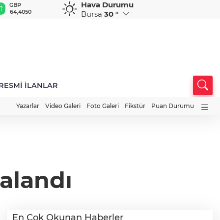
Hava Durumu
GBP
CHF
CAD
RUB
A
64,4050
59,0239
34,2136
0,5809
1
Bursa
30 °
RESMİ İLANLAR
Yazarlar
Video Galeri
Foto Galeri
Fikstür
Puan Durumu
alandı
En Çok Okunan Haberler