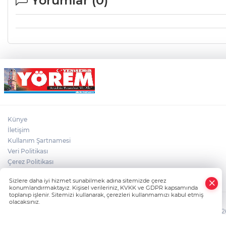
Yorumlar (
0
)
Künye
İletişim
Kullanım Şartnamesi
Veri Politikası
Çerez Politikası
Gizlilik Politikası
Sizlere daha iyi hizmet sunabilmek adına sitemizde çerez
konumlandırmaktayız. Kişisel verileriniz, KVKK ve GDPR kapsamında
toplanıp işlenir. Sitemizi kullanarak, çerezleri kullanmamızı kabul etmiş
olacaksınız.
HABER YAZILIMI
ve TURKTICARET.NET projesidir Copyright© 2006-2026 T