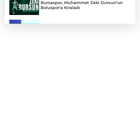
Bursaspor, Muhammet Zeki Dursun'un
Boluspor'a Kiraladı
Bursa Ekonomisinde Tarihi Dönüşüm
Hamlesi Resmen Başladı
Bursa'nın Temmuz ayı ihracatı 3 milyar
914 milyon dolara ulaştı
Elini spiral makinesine kaptırdı
Bursaspor'un Forma Yan Sponsoru İyi
Finans Oldu