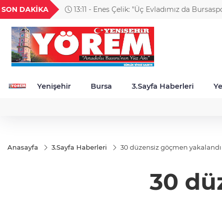
GEL
TND
BGN
VND
SON DAKİKA
13:11 - Enes Çelik: "Üç Evladımız da Bursasp
53
18,2398
16,2401
27,9743
0,0018
Kıymetli"
Yenişehir
Bursa
3.Sayfa Haberleri
Ye
Anasayfa
3.Sayfa Haberleri
30 düzensiz göçmen yakalandı
30 dü