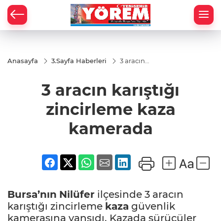
Anasayfa
3.Sayfa Haberleri
3 aracın
karıştığı
zincirleme
3 aracın karıştığı
kaza
kamerada
zincirleme kaza
kamerada
Bursa’nın
Nilüfer
ilçesinde 3 aracın
karıştığı zincirleme
kaza
güvenlik
kamerasına yansıdı. Kazada sürücüler