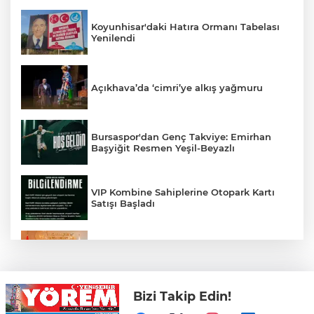
Koyunhisar'daki Hatıra Ormanı Tabelası
Yenilendi
Açıkhava’da ‘cimri’ye alkış yağmuru
Bursaspor'dan Genç Takviye: Emirhan
Başyiğit Resmen Yeşil-Beyazlı
VIP Kombine Sahiplerine Otopark Kartı
Satışı Başladı
Yenişehir'in Spor Altyapısı İçin Ankara
Çıkarması
Bizi Takip Edin!
Özel, ‘Sporun ve sporcunun yanındayız’